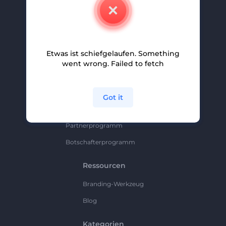
Kontakt
Karriere
Hilfe Und Support
Etwas ist schiefgelaufen. Something
Partnerprogramm
went wrong. Failed to fetch
Datenschutzrichtlinie
Bedingungen Und Konditionen
Got it
Sitemap
Partnerprogramm
Botschafterprogramm
Ressourcen
Branding-Werkzeug
Blog
Kategorien