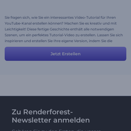
Sie fragen sich, wie Sie ein interessantes Video-Tutorial für Ihren
YouTube-Kanal erstellen können? Machen Sie es kreativ und mit
Leichtigkeit! Diese fertige Geschichte enthält alle notwendigen
Szenen, um ein perfektes Tutorial-Video zu erstellen. Lassen Sie sich
inspirieren und erstellen Sie Ihre eigene Version, indem Sie die
Videos und Texte anpassen. Sie können auch die Farben und Stile
auswählen und Ihre Musik oder sogar Voice-Over hochladen.
Jetzt Erstellen
Versuchen Sie es!
Zu Renderforest-
Newsletter anmelden