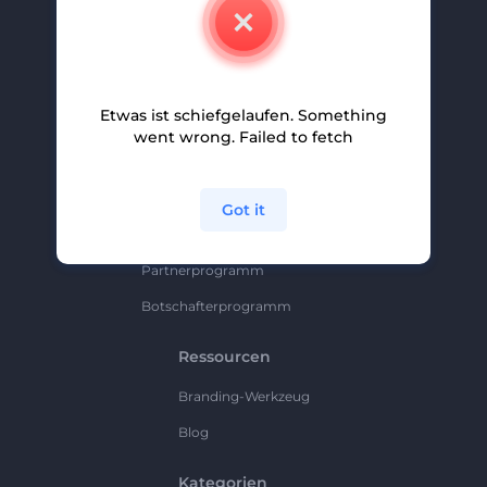
Kontakt
Karriere
Hilfe Und Support
Etwas ist schiefgelaufen. Something
Partnerprogramm
went wrong. Failed to fetch
Datenschutzrichtlinie
Bedingungen Und Konditionen
Got it
Sitemap
Partnerprogramm
Botschafterprogramm
Ressourcen
Branding-Werkzeug
Blog
Kategorien