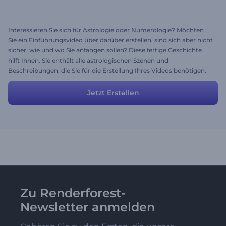
Interessieren Sie sich für Astrologie oder Numerologie? Möchten
Sie ein Einführungsvideo über darüber erstellen, sind sich aber nicht
sicher, wie und wo Sie anfangen sollen? Diese fertige Geschichte
hilft Ihnen. Sie enthält alle astrologischen Szenen und
Beschreibungen, die Sie für die Erstellung Ihres Videos benötigen.
Es steht Ihnen frei, alle Szenen zu ändern und monatliche
Vorhersagen für jedes Sternzeichen hinzuzufügen, um die
Jetzt Erstellen
Aufmerksamkeit von mehr und mehr Menschen auf sich zu ziehen.
Zu Renderforest-
Newsletter anmelden