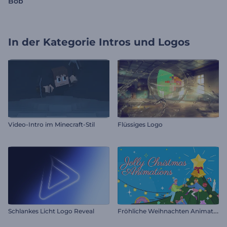
Bob
In der Kategorie
Intros und Logos
Video-Intro im Minecraft-Stil
Flüssiges Logo
F
röhliche Weihnachten Animationen
Schlankes Licht Logo Reveal