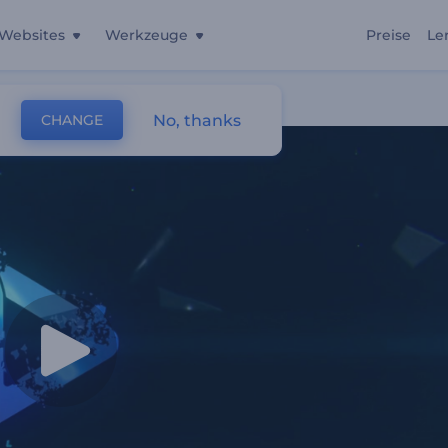
Websites
Werkzeuge
Preise
Le
No, thanks
CHANGE