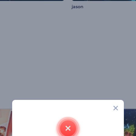
n
jason