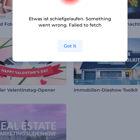
Etwas ist schiefgelaufen. Something
id Fotogalerie
went wrong. Failed to fetch
Got it
ller Valentinstag-Opener
Immobilien-Diashow Toolkit