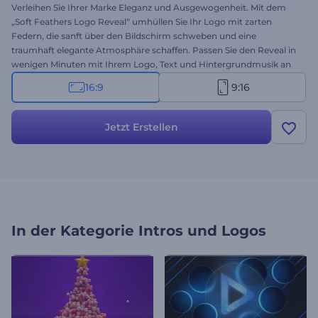
Verleihen Sie Ihrer Marke Eleganz und Ausgewogenheit. Mit dem
„Soft Feathers Logo Reveal“ umhüllen Sie Ihr Logo mit zarten
Federn, die sanft über den Bildschirm schweben und eine
traumhaft elegante Atmosphäre schaffen. Passen Sie den Reveal in
wenigen Minuten mit Ihrem Logo, Text und Hintergrundmusik an
die Stimmung Ihrer Marke an. Ideal für Modemarken, Boutiquen,
16:9
9:16
Kosmetikstudios und andere künstlerische Präsentationen.
Erstellen Sie jetzt Ihren Reveal und präsentieren Sie Ihre Marke mit
Eleganz!
Jetzt Erstellen
In der Kategorie
Intros und Logos