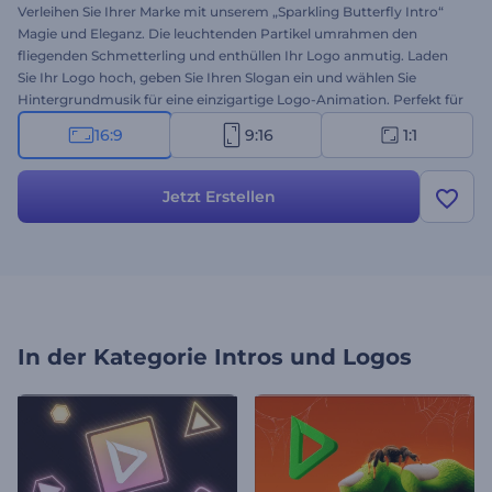
Verleihen Sie Ihrer Marke mit unserem „Sparkling Butterfly Intro“
Magie und Eleganz. Die leuchtenden Partikel umrahmen den
fliegenden Schmetterling und enthüllen Ihr Logo anmutig. Laden
Sie Ihr Logo hoch, geben Sie Ihren Slogan ein und wählen Sie
Hintergrundmusik für eine einzigartige Logo-Animation. Perfekt für
Mode, Beauty, Lifestyle, Luxusmarken und andere kreative
16:9
9:16
1:1
Projekte. Ob für Social Media, Werbung oder Events – diese Vorlage
sorgt dafür, dass Ihre Marke hervorsticht. Jetzt ausprobieren!
Jetzt Erstellen
In der Kategorie
Intros und Logos