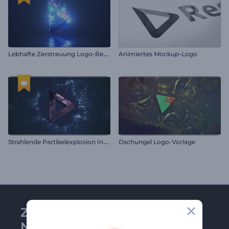
L
ebhafte Zerstreuung Logo-Reveal
Animiertes Mockup-Logo
S
trahlende Partikelexplosion Intro
Dschungel Logo-Vorlage
Zu Renderforest-
Newsletter anmelden