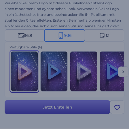
Verleihen Sie Ihrem Logo mit diesem Funkelnden Glitzer-Logo
einen modernen und dynamischen Look. Verwandeln Sie Ihr Logo
in ein ästhetisches Intro und beeindrucken Sie Ihr Publikum mit
strahlenden Glitzereffekten. Erstellen Sie innerhalb weniger Minuten
ein tolles Video, das sich durch seinen Stil und seine Einzigartigkeit
von der Masse abhebt. Hervorragend geeignet für
16:9
9:16
1:1
Fernsehsendungen, Intros, Outros, Opener und mehr. Laden Sie Ihr
Logo hoch, fügen Sie den Text und die Musik hinzu und erleben Sie
Verfügbare Stile
(6)
die Kraft der Einzigartigkeit.
Jetzt Erstellen