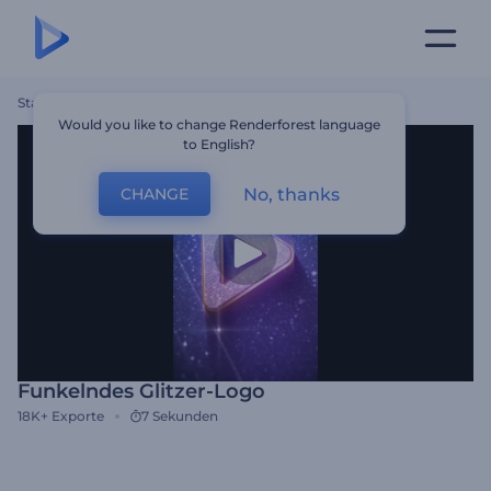
Startseite
Vorlagen
Funkelndes Glitzer-Logo
Would you like to change Renderforest language
to English?
No, thanks
CHANGE
Funkelndes Glitzer-Logo
18K+
Exporte
7 Sekunden