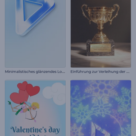
M
inimalistisches glänzendes Logo Reveal
E
inführung zur Verleihung der Goldenen Trophäe