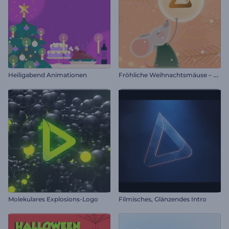
F
röhliche Weihnachtsmäuse – Einleitung
Heiligabend Animationen
Molekulares Explosions-Logo
Filmisches, Glänzendes Intro