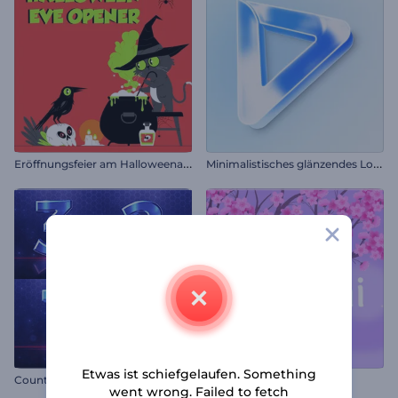
E
röffnungsfeier am Halloweenabend
M
inimalistisches glänzendes Logo Reveal
Etwas ist schiefgelaufen. Something
Countdown-Logo-Enthüllung
Blumiger Hanami Opener
went wrong. Failed to fetch