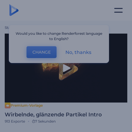
Startseite
Vorlagen
Wirbelnde, Glänzende Partikel Intro
Would you like to change Renderforest language
to English?
No, thanks
CHANGE
Premium-Vorlage
Wirbelnde, glänzende Partikel Intro
913
Exporte
7 Sekunden