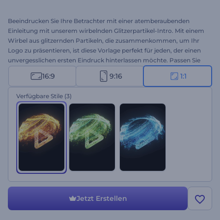
Beeindrucken Sie Ihre Betrachter mit einer atemberaubenden
Einleitung mit unserem wirbelnden Glitzerpartikel-Intro. Mit einem
Wirbel aus glitzernden Partikeln, die zusammenkommen, um Ihr
Logo zu präsentieren, ist diese Vorlage perfekt für jeden, der einen
unvergesslichen ersten Eindruck hinterlassen möchte. Passen Sie
es mit Ihrem Logo, Ihrem Slogan und Ihrem Lieblingsmusikstück
16:9
9:16
1:1
an, um einen einzigartigen Einstieg zu schaffen. Perfekt für
Produkt- oder Dienstleistungswerbung, Intros oder Outros von
Verfügbare Stile
(3)
Sendern, Präsentationseröffnungen, TV-Werbung und vieles mehr.
Erstellen Sie jetzt und bringen Sie Ihre Marke zum Strahlen!
Jetzt Erstellen