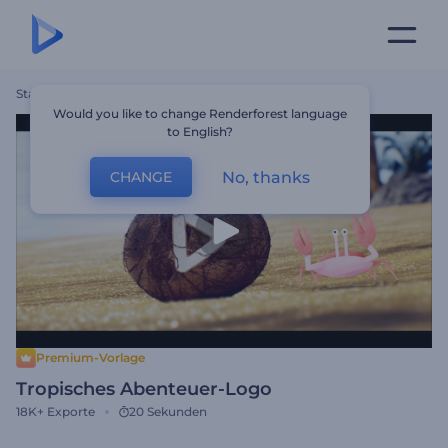
Startseite
Vorlagen
Tropisches Abenteuer-Logo
Would you like to change Renderforest language
to English?
No, thanks
CHANGE
Premium-Vorlage
Tropisches Abenteuer-Logo
18K+
Exporte
20 Sekunden