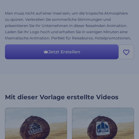
Man muss nicht auf einer Insel sein, um die tropische Atmosphäre
zu spüren. Verbreiten Sie sommerliche Stimmungen und
präsentieren Sie Ihr Unternehmen in dieser fesselnden Animation.
Laden Sie Ihr Logo hoch und erhalten Sie in wenigen Minuten eine
thematische Animation. Perfekt für Reisebüros, Hotelpromotionen,
TV-Werbung und vieles mehr. Holen Sie sich Ihr Stück Paradies mit
dem Tropical Adventure Logo. Es ist kostenlos! Viel Spaß beim
Jetzt Erstellen
ausprobieren!
Mit dieser Vorlage erstellte Videos