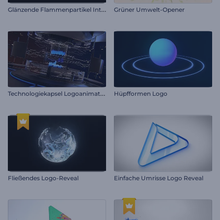
G
länzende Flammenpartikel Intro
Grüner Umwelt-Opener
T
echnologiekapsel Logoanimation
Hüpfformen Logo
Fließendes Logo-Reveal
Einfache Umrisse Logo Reveal