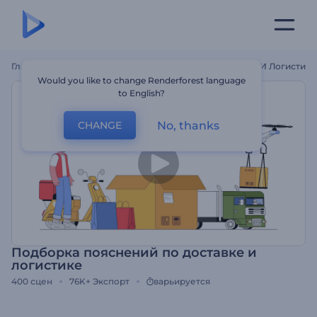
Главная
Шаблоны
Подборка Пояснений По Доставке И Логистике
Would you like to change Renderforest language
to English?
No, thanks
CHANGE
Подборка пояснений по доставке и
логистике
400
сцен
76K+
Экспорт
варьируется