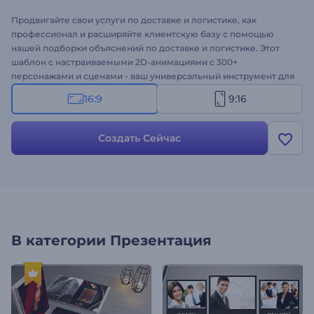
Продвигайте свои услуги по доставке и логистике, как
профессионал и расширяйте клиентскую базу с помощью
нашей подборки объяснений по доставке и логистике. Этот
шаблон с настраиваемыми 2D-анимациями с 300+
персонажами и сценами - ваш универсальный инструмент для
создания видео экспертного уровня. Выберите и
16:9
9:16
персонализируйте сцены с нуля, используя свой текст,
медиафайлы, музыку и цвета, или позвольте нашему
генератору ИИ сотворить чудо. Идеально подходит для
Создать Сейчас
представления услуг, пояснений процессов доставки,
продвижения специальных предложений и многих других
проектов. Создавайте прямо сейчас!
В категории
Презентация