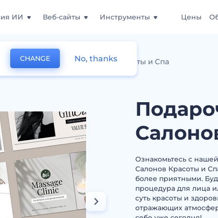
ния ИИ
Веб-сайты
Инструменты
Цены
О
No, thanks
CHANGE
арочные Карты для Салонов Красоты и Спа
Подаро
Салоно
Ознакомьтесь с наше
Салонов Красоты и Спа
более приятными. Бу
процедура для лица и
суть красоты и здоро
отражающих атмосферу
себе уже сегодня!