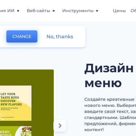
ния ИИ
Веб-сайты
Инструменты
Цены
О
No, thanks
CHANGE
промо для нового меню
Дизайн
меню
Создайте креативные
нового меню. Выбери
введите свой текст, 
стандартными. Шабло
предложений, фирмен
контент!