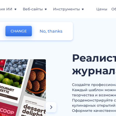
ния ИИ
Веб-сайты
Инструменты
Цены
О
No, thanks
CHANGE
ные обложки журнала о кулинарии
Реалис
журнал
Создайте профессион
Каждый шаблон можно 
творчества и возможн
Продемонстрируйте с
кулинарных открытий и
Оформите качественн