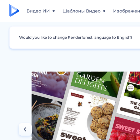
Видео ИИ
Шаблоны Видео
Изображе
Would you like to change Renderforest language to English?
Дизайны
Обложки журнала
Реалистич