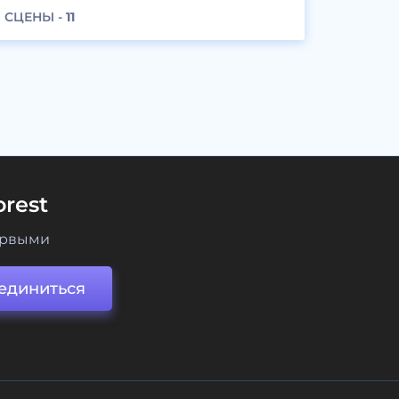
СЦЕНЫ -
11
rest
ервыми
единиться