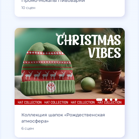
Промо-Мокапы Пивоварни
10 сцен
Коллекция шапок «Рождественская
атмосфера»
6 сцен