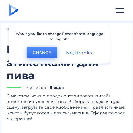
Мокапы
Упаковка
Мокапы бутылок
Would you like to change Renderforest language
to English?
Набор макетов с
No, thanks
CHANGE
этикетками для
пива
Включает
8 сцен
С макетом можно продемонстрировать дизайн
этикеток бутылок для пива. Выберите подходящую
сцену, загрузите свое изображение, и реалистичные
макеты будут готовы для скачивания. Оформите свои
материалы!