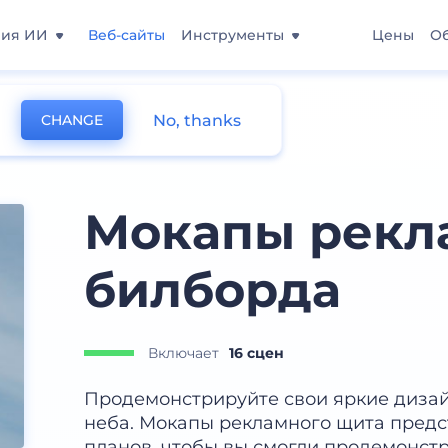
ния ИИ
Веб-сайты
Инструменты
Цены
О
No, thanks
CHANGE
ров
Мокапы рекл
билборда
Включает
16 сцен
Продемонстрируйте свои яркие дизай
неба. Мокапы рекламного щита предс
планов, чтобы вы смогли продемонст