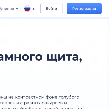
бучение
Войти
Регистрация
амного щита,
ны на контрастном фоне голубого
тавлены с разных ракурсов и
рировать билборды своей компании