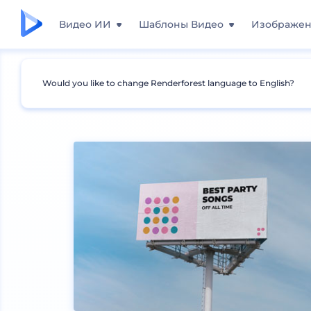
Видео ИИ
Шаблоны Видео
Изображе
Would you like to change Renderforest language to English?
Мокапы
Брендинг
Мокапы афиш и банне