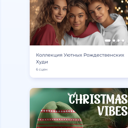
Коллекция Уютных Рождественских
Худи
6 сцен