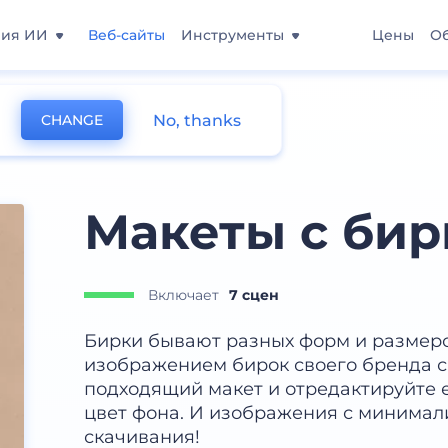
ния ИИ
Веб-сайты
Инструменты
Цены
О
No, thanks
CHANGE
ы
Макеты с бир
Включает
7 сцен
Бирки бывают разных форм и размеро
изображением бирок своего бренда 
подходящий макет и отредактируйте е
цвет фона. И изображения с минимал
скачивания!