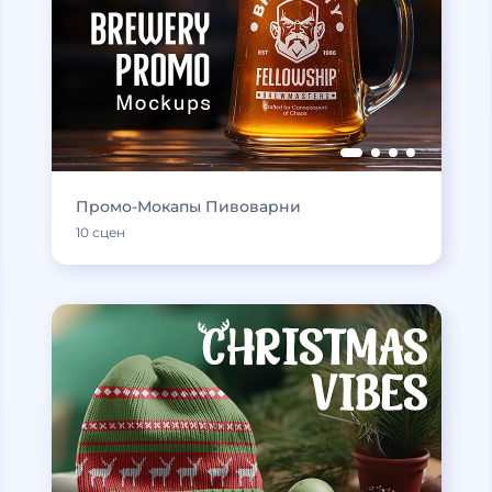
Промо-Мокапы Пивоварни
10 сцен