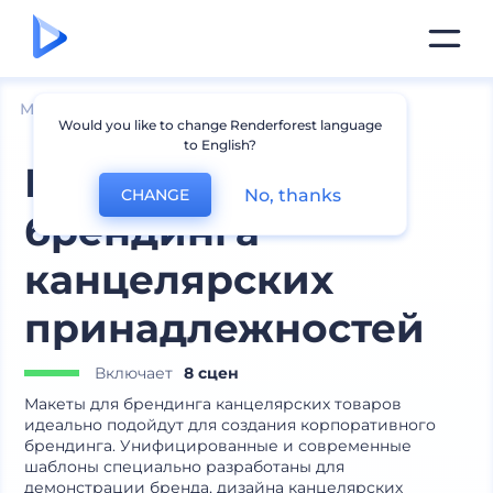
Мокапы
Брендинг
Мокапы канцелярии
Would you like to change Renderforest language
to English?
Макеты для
No, thanks
CHANGE
брендинга
канцелярских
принадлежностей
Включает
8 сцен
Макеты для брендинга канцелярских товаров
идеально подойдут для создания корпоративного
брендинга. Унифицированные и современные
шаблоны специально разработаны для
демонстрации бренда, дизайна канцелярских