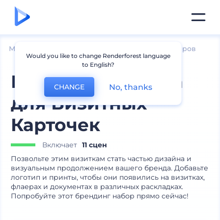
Мокапы
Печатные материалы
Мокапы флаеров
Would you like to change Renderforest language
to English?
Набор Брендинга
No, thanks
CHANGE
для Визитных
Карточек
Включает
11 сцен
Позвольте этим визиткам стать частью дизайна и
визуальным продолжением вашего бренда. Добавьте
логотип и принты, чтобы они появились на визитках,
флаерах и документах в различных раскладках.
Попробуйте этот брендинг набор прямо сейчас!