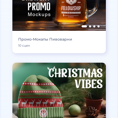
Промо-Мокапы Пивоварни
10 сцен