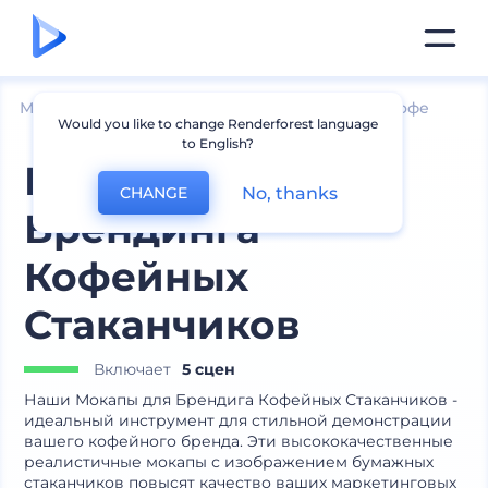
Мокапы
Упаковка
Мокапы упаковок чая и кофе
Would you like to change Renderforest language
to English?
Мокапы для
No, thanks
CHANGE
Брендинга
Кофейных
Стаканчиков
Включает
5 сцен
Наши Мокапы для Брендига Кофейных Стаканчиков -
идеальный инструмент для стильной демонстрации
вашего кофейного бренда. Эти высококачественные
реалистичные мокапы с изображением бумажных
стаканчиков повысят качество ваших маркетинговых