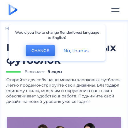
Мокапы
Одежда
Мокапы футболок
Would you like to change Renderforest language
to English?
Мокапы хлопковых
No, thanks
CHANGE
футболок
Включает
9 сцен
Откройте для себя наши мокапы хлопковых футболок:
Легко продемонстрируйте свои дизайны. Благодаря
единому стилю, моделям и окружению наш пакет
обеспечивает удобство в работе. Поднимите свой
дизайн на новый уровень уже сегодня!