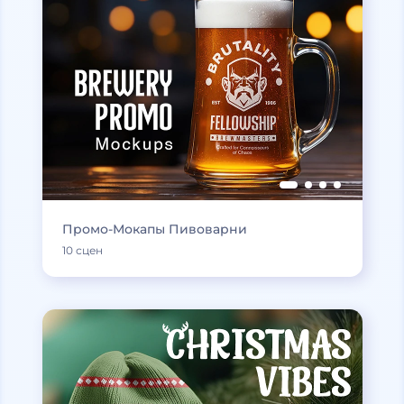
Промо-Мокапы Пивоварни
10 сцен