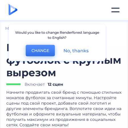
Мокапы
Одежда
Мокапы футболок
Would you like to change Renderforest language
to English?
Набор мокапов
No, thanks
CHANGE
футболок с круглым
вырезом
Включает
12 сцен
Начните продвигать свой бренд с помощью стильных
мокапов футболок за считанные минуты. Настройте
сцены под свой проект, добавьте свой логотип и
другие элементы брендинга. Воплотите свои идеи на
футболках и оформите визуальные материалы, чтобы
получить максимум из продвижения в социальных
сетях. Создайте свои мокапы!