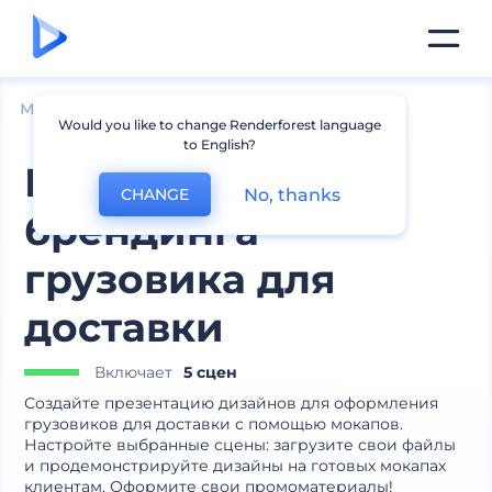
Мокапы
Брендинг
Мокапы транспорта
Would you like to change Renderforest language
to English?
Мокапы для
No, thanks
CHANGE
брендинга
грузовика для
доставки
Включает
5 сцен
Создайте презентацию дизайнов для оформления
грузовиков для доставки с помощью мокапов.
Настройте выбранные сцены: загрузите свои файлы
и продемонстрируйте дизайны на готовых мокапах
клиентам. Оформите свои промоматериалы!