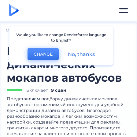
Мокапы
Брендинг
Мокапы транспорта
Would you like to change Renderforest language
to English?
Подборка
No, thanks
CHANGE
динамических
мокапов автобусов
Включает
9 сцен
Представляем подборку динамических мокапов
автобусов - незаменимый инструмент для удобной
демонстрации дизайна автобусов. Благодаря
разнообразию мокапов и легким возможностям
настройки, создавайте презентации для рекламы,
транзитных карт и многого другого. Произведите
впечатление на клиентов и возвысьте свои проекты