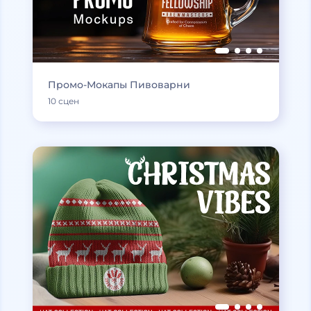
Промо-Мокапы Пивоварни
10 сцен