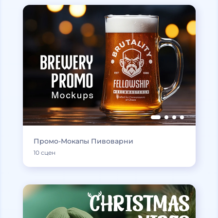
Промо-Мокапы Пивоварни
10 сцен