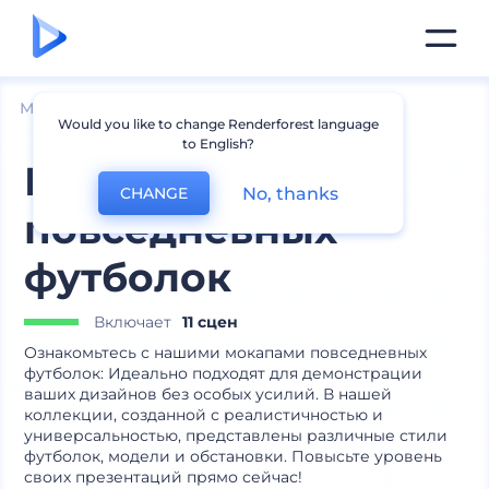
Мокапы
Одежда
Мокапы футболок
Would you like to change Renderforest language
to English?
Мокапы
No, thanks
CHANGE
повседневных
футболок
Включает
11 сцен
Ознакомьтесь с нашими мокапами повседневных
футболок: Идеально подходят для демонстрации
ваших дизайнов без особых усилий. В нашей
коллекции, созданной с реалистичностью и
универсальностью, представлены различные стили
футболок, модели и обстановки. Повысьте уровень
своих презентаций прямо сейчас!