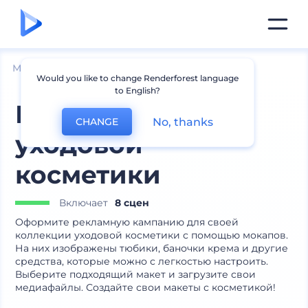
Мокапы
Товары
Мокапы косметики
Would you like to change Renderforest language
to English?
Мокапы изящной
No, thanks
CHANGE
уходовой
косметики
Включает
8 сцен
Оформите рекламную кампанию для своей
коллекции уходовой косметики с помощью мокапов.
На них изображены тюбики, баночки крема и другие
средства, которые можно с легкостью настроить.
Выберите подходящий макет и загрузите свои
медиафайлы. Создайте свои макеты с косметикой!