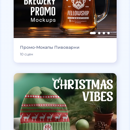
Промо-Мокапы Пивоварни
10 сцен