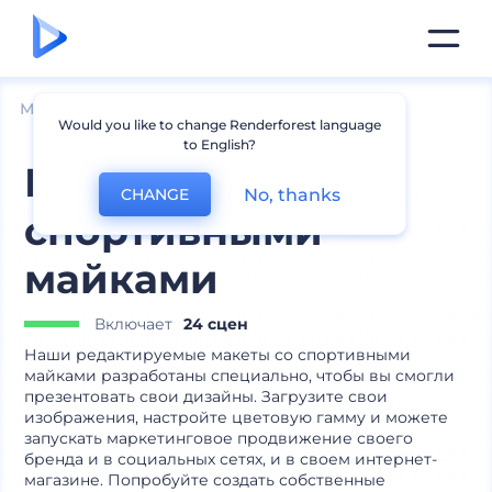
Мокапы
Одежда
Мокапы маек
Would you like to change Renderforest language
to English?
Макеты со
No, thanks
CHANGE
спортивными
майками
Включает
24 сцен
Наши редактируемые макеты со спортивными
майками разработаны специально, чтобы вы смогли
презентовать свои дизайны. Загрузите свои
изображения, настройте цветовую гамму и можете
запускать маркетинговое продвижение своего
бренда и в социальных сетях, и в своем интернет-
магазине. Попробуйте создать собственные