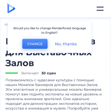
Мокапы
Брендинг
Мокапы постеров
Would you like to change Renderforest language
to English?
Мокапы Баннеров
No, thanks
CHANGE
для Выставочных
Залов
Включает
30 сцен
Познакомьтесь с чудесами культуры с помощью
наших Мокапов Баннеров для Выставочных Залов.
Эти элегантные и универсальные мокапы баннеров
помогут вам поднять экспонаты на новый уровень и
привлечь внимание зрителей. Они идеально
подходят для демонстрации экспонатов истории,
искусства и инноваций в музеях. Попробуйте уже