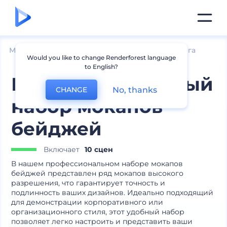
Мокапы
Брендинг
Другие мокапы брендинга
Would you like to change Renderforest language
to English?
Профессиональный
No, thanks
CHANGE
набор мокапов
бейджей
Включает
10 сцен
В нашем профессиональном наборе мокапов
бейджей представлен ряд мокапов высокого
разрешения, что гарантирует точность и
подлинность ваших дизайнов. Идеально подходящий
для демонстрации корпоративного или
организационного стиля, этот удобный набор
позволяет легко настроить и представить ваши