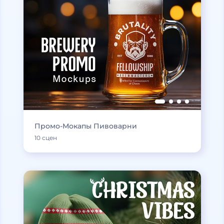
Промо-Мокапы Пивоварни
10 сцен