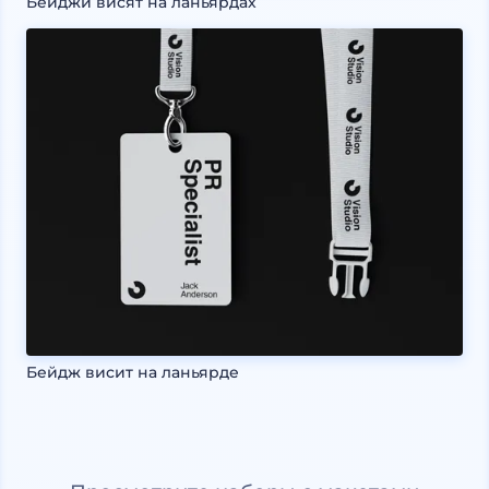
Бейджи висят на ланьярдах
Бейдж висит на ланьярде