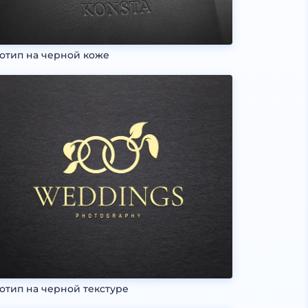
отип на черной коже
отип на черной текстуре