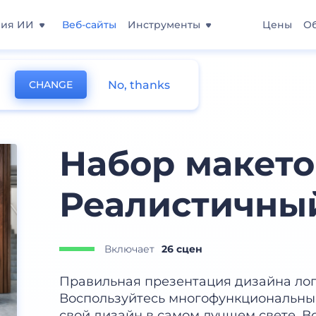
ния ИИ
Веб-сайты
Инструменты
Цены
О
No, thanks
CHANGE
Набор макето
Реалистичны
Включает
26 сцен
Правильная презентация дизайна лого
Воспользуйтесь многофункциональны
свой дизайн в самом лучшем свете. Вс