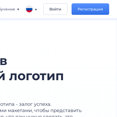
бучение
Войти
Регистрация
в
й логотип
типа - залог успеха.
ми макетами, чтобы представить
е, что вам нужно сделать, это