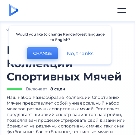
Мокапы
Товары
Другие мокапы товаров
Would you like to change Renderforest language
to English?
Разнообразие
No, thanks
CHANGE
Коллекции
Спортивных Мячей
Включает
8 сцен
Наш набор Разнообразие Коллекции Спортивных
Мячей представляет собой универсальный набор
мокапов различных спортивных мячей. Этот пакет
предлагает широкий спектр вариантов настройки,
позволяя вам продемонстрировать свой дизайн или
брендинг на различных спортивных мячах, таких как
футбольные, баскетбольные, теннисные мячи и