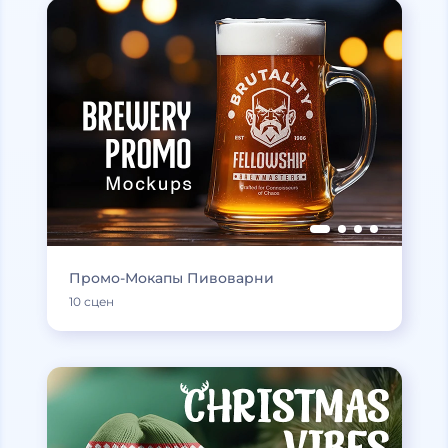
Промо-Мокапы Пивоварни
10 сцен