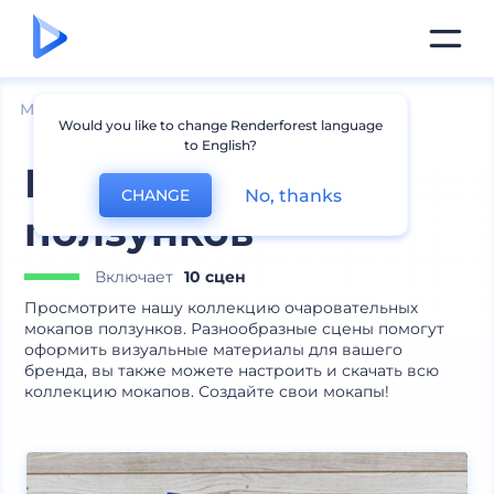
Мокапы
Одежда
Мокапы толстовок
Would you like to change Renderforest language
to English?
Набор мокапов
No, thanks
CHANGE
ползунков
Включает
10 сцен
Просмотрите нашу коллекцию очаровательных
мокапов ползунков. Разнообразные сцены помогут
оформить визуальные материалы для вашего
бренда, вы также можете настроить и скачать всю
коллекцию мокапов. Создайте свои мокапы!