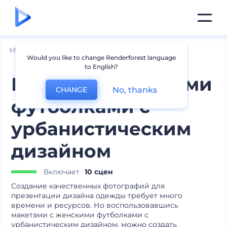
Мокапы
Одежда
Мокапы футболок
Would you like to change Renderforest language
to English?
Макеты с женскими
No, thanks
CHANGE
футболками с
урбанистическим
дизайном
Включает
10 сцен
Создание качественных фотографий для
презентации дизайна одежды требует много
времени и ресурсов. Но воспользовавшись
макетами с женскими футболками с
урбанистическим дизайном, можно создать