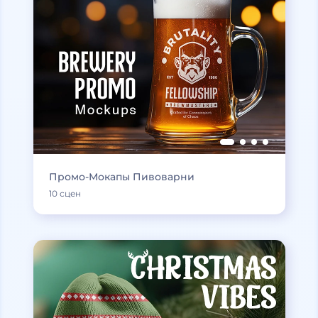
Промо-Мокапы Пивоварни
10 сцен