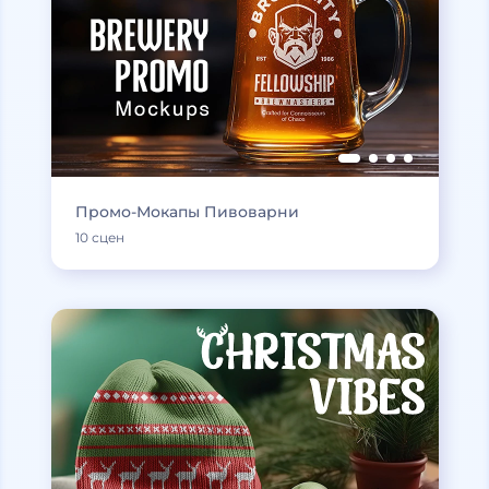
Промо-Мокапы Пивоварни
10 сцен