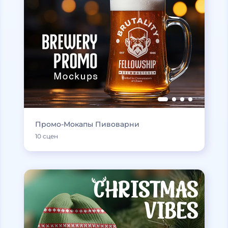
Промо-Мокапы Пивоварни
10 сцен