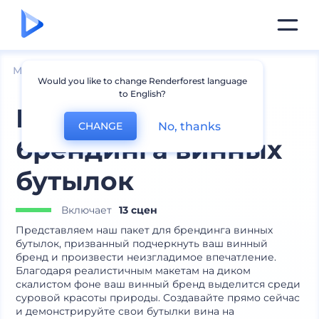
Мокапы
Упаковка
Мокапы бутылок
Would you like to change Renderforest language
to English?
Пакет для
No, thanks
CHANGE
брендинга винных
бутылок
Включает
13 сцен
Представляем наш пакет для брендинга винных
бутылок, призванный подчеркнуть ваш винный
бренд и произвести неизгладимое впечатление.
Благодаря реалистичным макетам на диком
скалистом фоне ваш винный бренд выделится среди
суровой красоты природы. Создавайте прямо сейчас
и демонстрируйте свои бутылки вина на