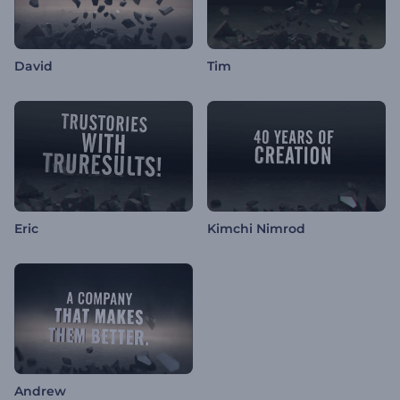
David
Tim
Eric
Kimchi Nimrod
Andrew