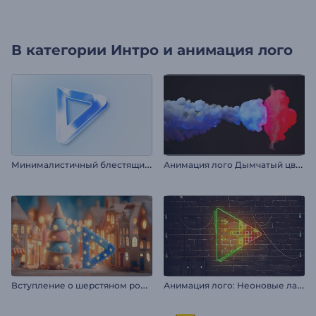
В категории
Интро и анимация лого
М
инималистичный блестящий логотип
А
нимация лого Дымчатый цветной взрыв
В
ступление о шерстяном рождественском вечере
А
нимация лого: Неоновые лампы