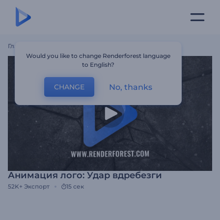
Главная
Шаблоны
Анимация Лого: Удар Вдребезги
Would you like to change Renderforest language
to English?
No, thanks
CHANGE
Анимация лого: Удар вдребезги
52K+
Экспорт
15 сек