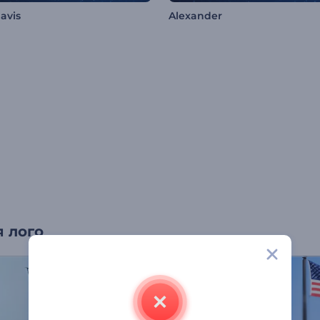
avis
Alexander
 лого