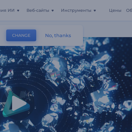
ния ИИ
Веб-сайты
Инструменты
Цены
Об
лактики
No, thanks
CHANGE