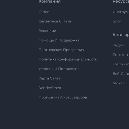
Компания
Ресурс
О Нас
Инструм
Свяжитесь С Нами
Блог
Вакансии
Катего
Помощь И Поддержка
Видео
Партнерская Программа
Логотип
Политика Конфиденциальности
Графиче
Условия И Положения
Веб-Сай
Карта Сайта
Мокап
Renderforest
Программа Амбассадоров