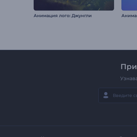
Анимация лого: Джунгли
При
Узнав