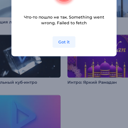
Что-то пошло не так. Something went
Анимация лого: Быстрый срыв
Промо для YouTube
wrong. Failed to fetch
Got it
альный куб-интро
Интро: Яркий Рамадан