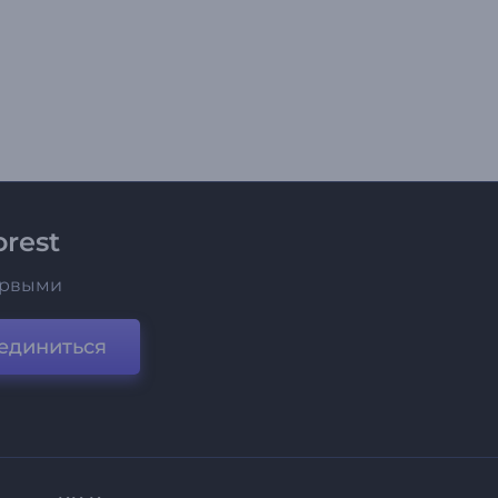
rest
ервыми
единиться