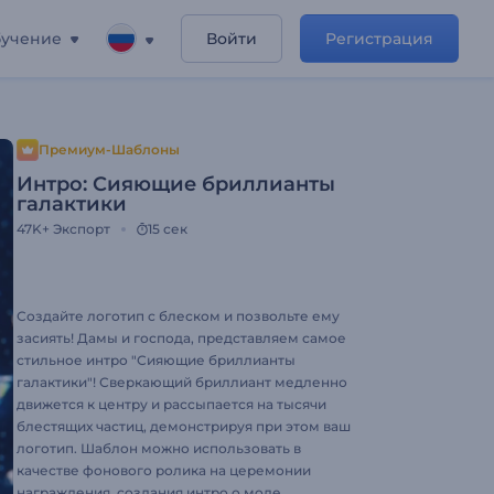
учение
Войти
Регистрация
Премиум-Шаблоны
Интро: Сияющие бриллианты
галактики
47K+
Экспорт
15 сек
Создайте логотип с блеском и позвольте ему
засиять! Дамы и господа, представляем самое
стильное интро "Сияющие бриллианты
галактики"! Сверкающий бриллиант медленно
движется к центру и рассыпается на тысячи
блестящих частиц, демонстрируя при этом ваш
логотип. Шаблон можно использовать в
качестве фонового ролика на церемонии
награждения, создания интро о моде,