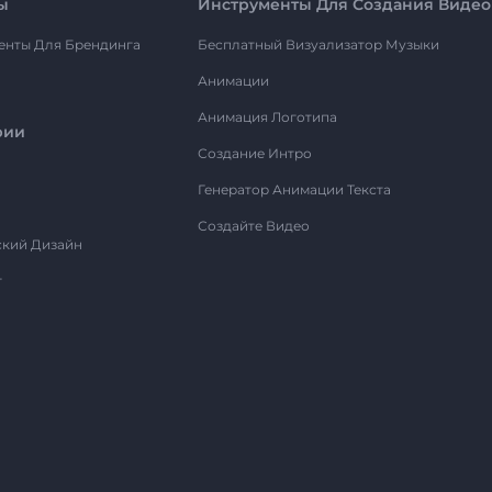
ы
Инструменты Для Создания Видео
енты Для Брендинга
Бесплатный Визуализатор Музыки
Анимации
Анимация Логотипа
рии
Создание Интро
Генератор Анимации Текста
Создайте Видео
ский Дизайн
т