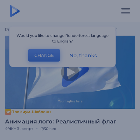
Главная
Шаблоны
Анимация Лого: Реалистичный Флаг
Would you like to change Renderforest language
to English?
No, thanks
CHANGE
Премиум-Шаблоны
Анимация лого: Реалистичный флаг
491K+
Экспорт
30 сек