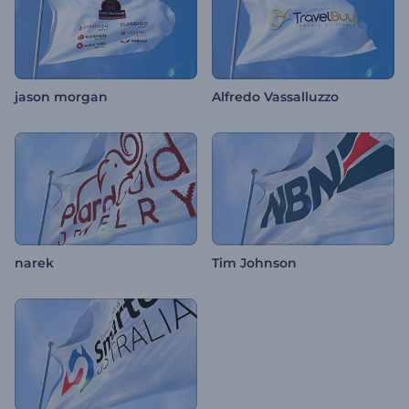
jason morgan
Alfredo Vassalluzzo
narek
Tim Johnson