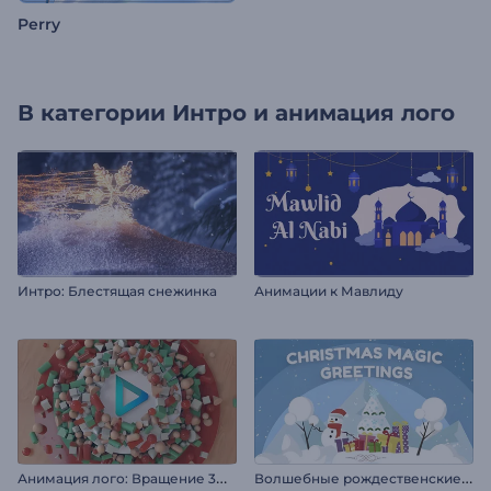
Perry
В категории
Интро и анимация лого
Интро: Блестящая снежинка
Анимации к Мавлиду
А
нимация лого: Вращение 3D фигур
В
олшебные рождественские поздравления