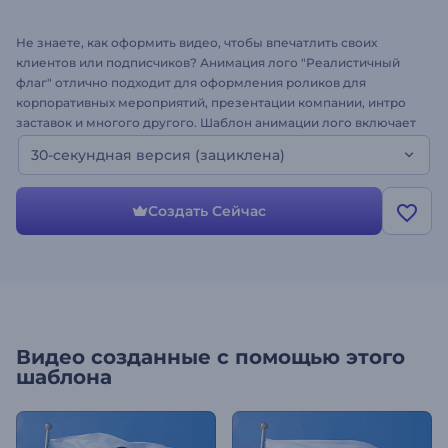
Не знаете, как оформить видео, чтобы впечатлить своих
клиентов или подписчиков? Анимация лого "Реалистичный
флаг" отлично подходит для оформления роликов для
корпоративных мероприятий, презентации компании, интро
заставок и многого другого. Шаблон анимации лого включает
в себя развевающийся флаг с полем для вставки вашего
30-секундная версия (зациклена)
логотипа. Просто загрузите свой логотип, а Renderforest
позаботится об остальном. Это 30-секундная версия шаблона.
Создайте ролик с реалистичным флагом!
Создать Сейчас
Видео созданные с помощью этого
шаблона