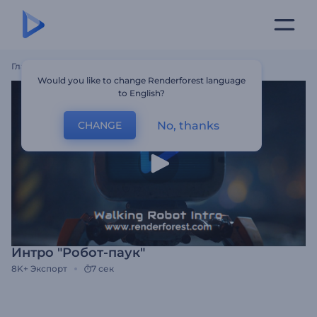
Главная
Шаблоны
Интро "Робот-Паук"
Would you like to change Renderforest language
to English?
No, thanks
CHANGE
Интро "Робот-паук"
8K+
Экспорт
7 сек