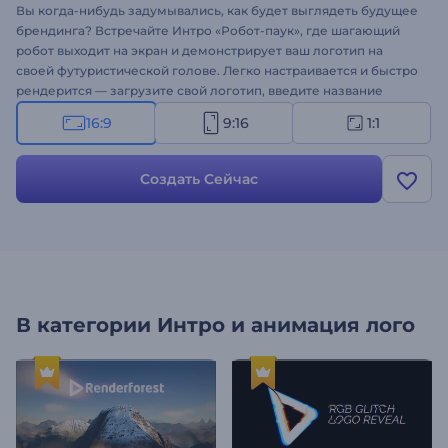
Вы когда-нибудь задумывались, как будет выглядеть будущее
брендинга? Встречайте Интро «Робот-паук», где шагающий
робот выходит на экран и демонстрирует ваш логотип на
своей футуристической голове. Легко настраивается и быстро
рендерится — загрузите свой логотип, введите название
компании и слоган, а также выберите фоновую музыку,
16:9
9:16
1:1
соответствующую атмосфере. Отлично подходит для ИИ,
цифровых инноваций, научной фантастики, игр,
киберпространства или всего, что связано с будущим.
Создать Сейчас
Создайте сейчас и запустите свой бренд в будущее!
В категории
Интро и анимация лого