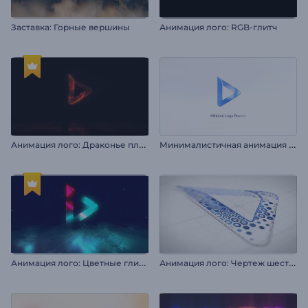
Заставка: Горные вершины
Анимация лого: RGB-глитч
А
нимация лого: Драконье пламя
М
инималистичная анимация лого
А
нимация лого: Цветные глитч-эффекты
А
нимация лого: Чертеж шестиугольника