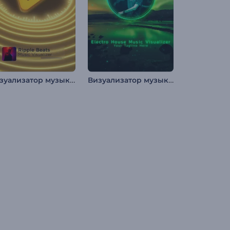
Визуализатор музыки: Рябь битов
Визуализатор музыки: Электро дабстеп