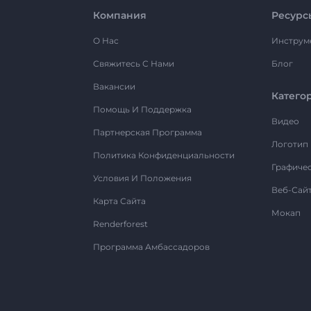
Компания
Ресурс
О Нас
Инструм
Свяжитесь С Нами
Блог
Вакансии
Катего
Помощь И Поддержка
Видео
Партнерская Программа
Логотип
Политика Конфиденциальности
Графиче
Условия И Положения
Веб-Сай
Карта Сайта
Мокап
Renderforest
Программа Амбассадоров