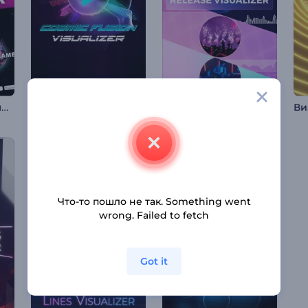
Визуализатор промо музыкальных альбомов
Визуализатор музыки: Космический фьюжн
Визуализатор Музыкальных Альбомов
Что-то пошло не так. Something went
wrong. Failed to fetch
Got it