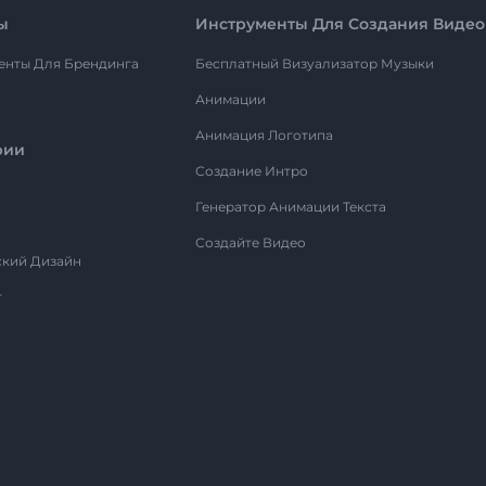
ы
Инструменты Для Создания Видео
енты Для Брендинга
Бесплатный Визуализатор Музыки
Анимации
Анимация Логотипа
рии
Создание Интро
Генератор Анимации Текста
Создайте Видео
ский Дизайн
т