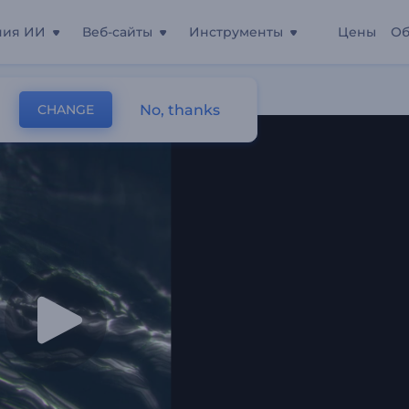
ния ИИ
Веб-сайты
Инструменты
Цены
Об
ный Вихрь
No, thanks
CHANGE