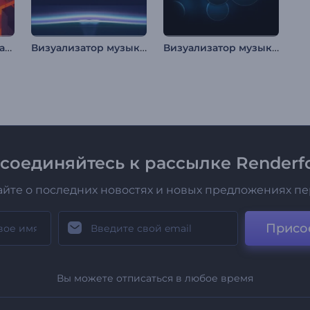
Музыкальный визуализатор "Мозаика из кубиков"
Визуализатор музыки: Абстрактные неоновые линии
Визуализатор музыки: Неоновые пузыри
соединяйтесь к рассылке Renderfo
айте о последних новостях и новых предложениях п
Присо
Вы можете отписаться в любое время