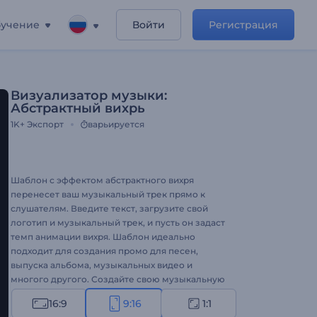
учение
Войти
Регистрация
Визуализатор музыки:
Абстрактный вихрь
1K+
Экспорт
варьируется
Шаблон с эффектом абстрактного вихря
перенесет ваш музыкальный трек прямо к
слушателям. Введите текст, загрузите свой
логотип и музыкальный трек, и пусть он задаст
темп анимации вихря. Шаблон идеально
подходит для создания промо для песен,
выпуска альбома, музыкальных видео и
многого другого. Создайте свою музыкальную
визуализацию уже сегодня!
16:9
9:16
1:1