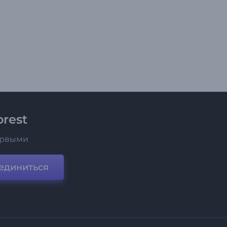
rest
ервыми
единиться