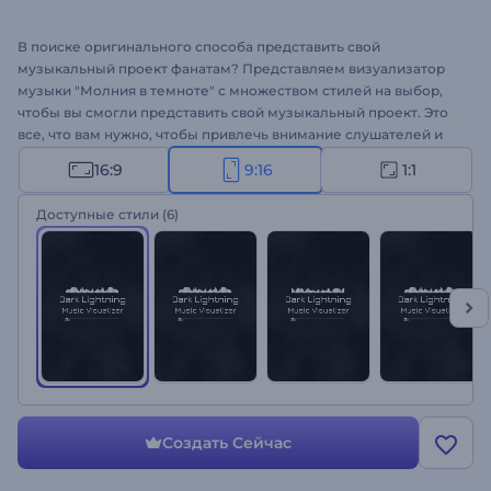
В поиске оригинального способа представить свой
музыкальный проект фанатам? Представляем визуализатор
музыки "Молния в темноте" с множеством стилей на выбор,
чтобы вы смогли представить свой музыкальный проект. Это
все, что вам нужно, чтобы привлечь внимание слушателей и
зацепить их своим треком. Шаблон отлично подойдет для
16:9
9:16
1:1
продвижения синглов, музыкальных альбомов, релизов новых
треков и многого другого. Создайте свое музыкальное видео!
Доступные стили
(6)
Создать Сейчас