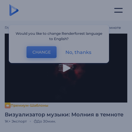
Главная
Шаблоны
Визуализатор Музыки: Молния В Темноте
Would you like to change Renderforest language
to English?
No, thanks
CHANGE
Премиум-Шаблоны
Визуализатор музыки: Молния в темноте
1K+
Экспорт
До 30мин.