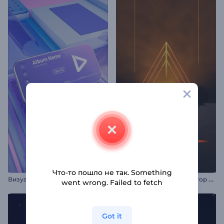
Что-то пошло не так. Something
В
изуализатор музыки: Кинетическое движение
М
узыкальный визуализатор «Deep Techno»
went wrong. Failed to fetch
Got it