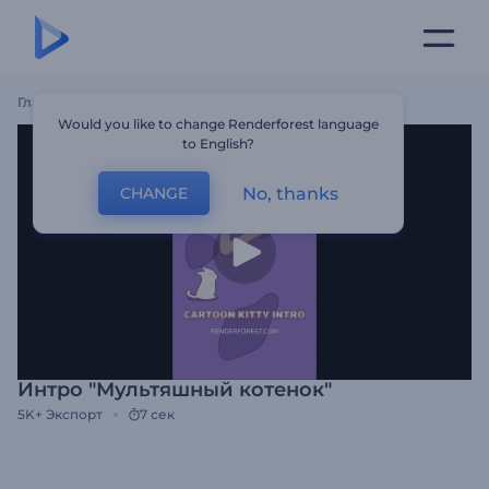
Главная
Шаблоны
Интро "Мультяшный Котенок"
Would you like to change Renderforest language
to English?
No, thanks
CHANGE
Интро "Мультяшный котенок"
5K+
Экспорт
7 сек