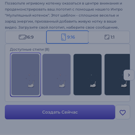
Позвольте игривому котенку оказаться в центре внимания и
продемонстрировать ваш логотип с помощью нашего Интро
"Мультяшный котенок". Этот шаблон - сплошное веселье и
заряд энергии, призванный добавить живую нотку в ваше
видео. Загрузите свой логотип, наберите свое сообщение,
выберите броский музыкальный трек из нашей обширной
16:9
9:16
1:1
музыкальной библиотеки - и готово! Идеально подходит для
увлекательных интро и вступительных роликов,
Доступные стили
(8)
ориентированных на любителей домашних животных, детей
или всех, кто хочет придать шарм своему бренду. Создавайте
уже сейчас и подарите своим видео незабываемое начало!
Создать Сейчас