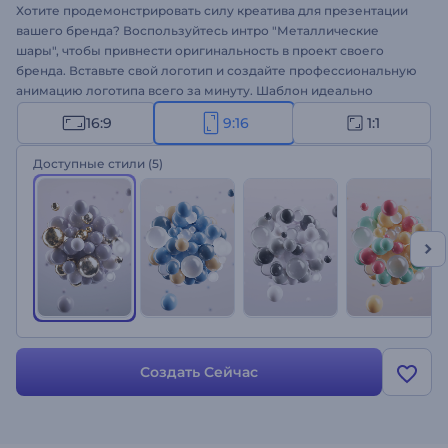
Хотите продемонстрировать силу креатива для презентации
вашего бренда? Воспользуйтесь интро "Металлические
шары", чтобы привнести оригинальность в проект своего
бренда. Вставьте свой логотип и создайте профессиональную
анимацию логотипа всего за минуту. Шаблон идеально
подходит для оформления рекламных роликов для ТВ,
16:9
9:16
1:1
вступления к презентациям, интро/конечных заставок для
каналов, промоакций для компаний и многого другого. Интро,
Доступные стили
(5)
привлекающее внимание — все, что вам нужно, чтобы ваш
проект имел успех. Создайте свое интро!
Создать Сейчас