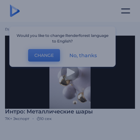
Главная
Шаблоны
Интро: Металлические Шары
Would you like to change Renderforest language
to English?
No, thanks
CHANGE
Интро: Металлические шары
7K+
Экспорт
10 сек