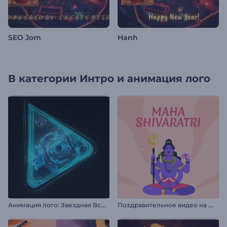
SEO Jom
Hanh
В категории
Интро и анимация лого
А
нимация лого: Звездная Вселенная
П
оздравительное видео на Маха Шивратри