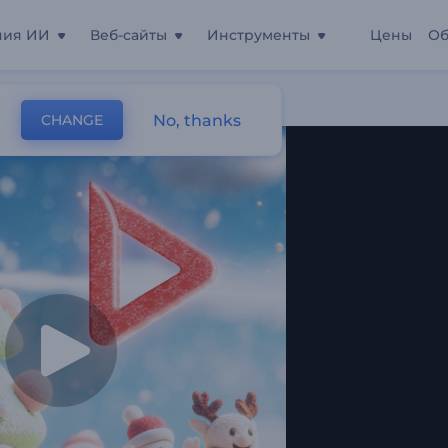
ния ИИ
Веб-сайты
Инструменты
Цены
Об
ление К Мультфильму
No, thanks
CHANGE