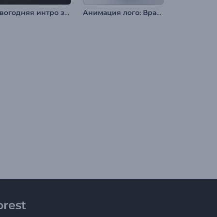
Новогодняя интро заставка Мерцание огней
Анимация лого: Вращение полусферы
rest