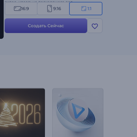
видео, идеально подходящего для
поздравлений, объявлений, акций и любого
16:9
9:16
1:1
праздничного контента. Попробуйте прямо
сейчас!
Создать Сейчас