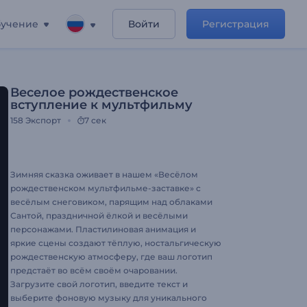
учение
Войти
Регистрация
Веселое рождественское
вступление к мультфильму
158
Экспорт
7 сек
Зимняя сказка оживает в нашем «Весёлом
рождественском мультфильме-заставке» с
весёлым снеговиком, парящим над облаками
Сантой, праздничной ёлкой и весёлыми
персонажами. Пластилиновая анимация и
яркие сцены создают тёплую, ностальгическую
рождественскую атмосферу, где ваш логотип
предстаёт во всём своём очаровании.
Загрузите свой логотип, введите текст и
выберите фоновую музыку для уникального