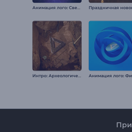
Анимация лого: Сверкающий глиттер
Интро: Археологические раскопки
При