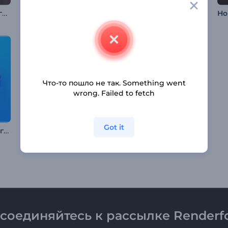
Праздничная новогодняя заставка
Интро: Реалистичная Вселенная
Анимация лого: Драматизм природы
Что-то пошло не так. Something went
wrong. Failed to fetch
Got it
Анимация лого: Фигуры из линий
Рубиново-красный рождественский логотип
Многослойная анимация логотипа
соединяйтесь к рассылке Renderfo