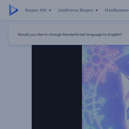
Видео ИИ
Шаблоны Видео
Изображе
Главная
Шаблоны
Интро: Новогодние Снежинки
Would you like to change Renderforest language to English?