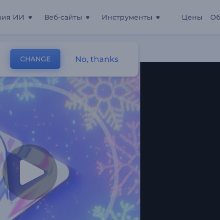
ния ИИ
Веб-сайты
Инструменты
Цены
Об
No, thanks
CHANGE