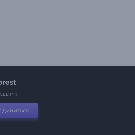
rest
ервыми
единиться