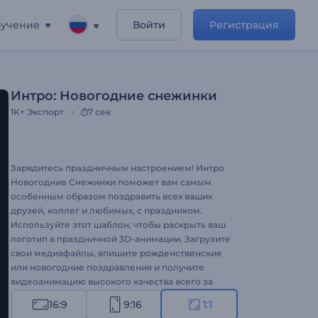
учение
Войти
Регистрация
Интро: Новогодние снежинки
1K+
Экспорт
7 сек
Зарядитесь праздничным настроением! Интро
Новогодние Снежинки поможет вам самым
особенным образом поздравить всех ваших
друзей, коллег и любимых, с праздником.
Используйте этот шаблон, чтобы раскрыть ваш
логотип в праздничной 3D-анимации. Загрузите
свои медиафайлы, впишите рожденственские
или новогодние поздравления и получите
видеоанимацию высокого качества всего за
несколько кликов. Идеально подходит для
16:9
9:16
1:1
праздничных интро, видеопоздравлений,