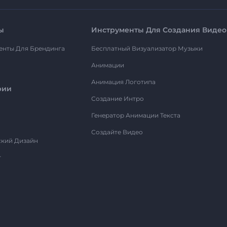
ы
Инструменты Для Создания Видео
енты Для Брендинга
Бесплатный Визуализатор Музыки
Анимации
Анимация Логотипа
рии
Создание Интро
Генератор Анимации Текста
Создайте Видео
ский Дизайн
т