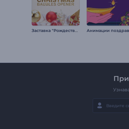
Заставка "Рождественские игрушки"
При
Узнав