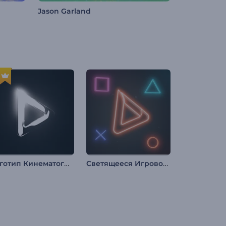
Jason Garland
Логотип Кинематографическое сияние
Светящееся Игровое Интро