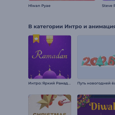
Hlwan Pyae
Steve R
В категории
Интро и анимация
Интро: Яркий Рамадан