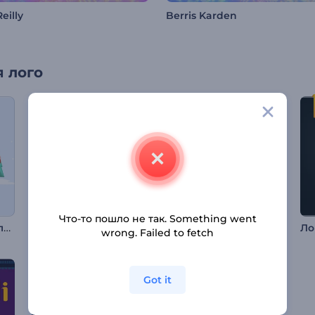
eilly
Berris Karden
 лого
Что-то пошло не так. Something went
Путь новогодней ёлки
Анимация лого: Чертеж шестиугольника
Анимация Лайлат аль Мирадж
wrong. Failed to fetch
Got it