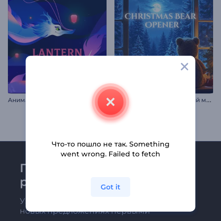
З
аставка "Рождественский медведь"
Анимация: Фестиваль фонарей
Что-то пошло не так. Something
went wrong. Failed to fetch
Присоединяйтесь к
рассылке Renderforest
Got it
Узнавайте о последних новостях и
новых предложениях первыми