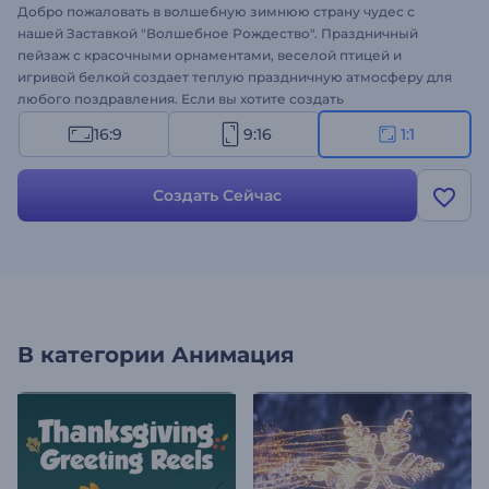
Добро пожаловать в волшебную зимнюю страну чудес с
нашей Заставкой "Волшебное Рождество". Праздничный
пейзаж с красочными орнаментами, веселой птицей и
игривой белкой создает теплую праздничную атмосферу для
любого поздравления. Если вы хотите создать
поздравительные видео, приглашения на праздничные
16:9
9:16
1:1
мероприятия, праздничные оповещения или праздничные
интро, этот очаровательный шаблон - ваш идеальный выбор.
Персонализировать видео можно быстро и легко - загрузите
Создать Сейчас
свой логотип, добавьте праздничные пожелания и выберите
музыкальное сопровождение. Попробуйте прямо сейчас!
В категории
Анимация