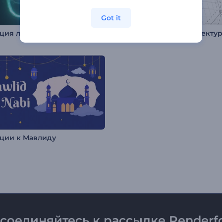
Got it
Анимация лого: Столкновение частиц
Анимация лого: Архитекту
ции к Мавлиду
соединяйтесь к рассылке Renderfo