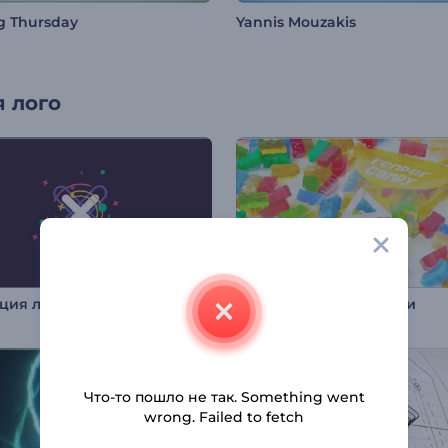
g Thursday
Yannis Mouzakis
 лого
Анимация лого: Трасформация форм
Заставка: Мишки Гамми
Что-то пошло не так. Something went
wrong. Failed to fetch