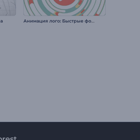
Анимация лого: Быстрые формы
ра
rest