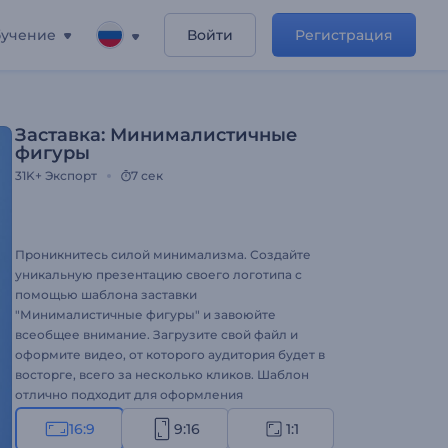
учение
Войти
Регистрация
Заставка: Минималистичные
фигуры
31K+
Экспорт
7 сек
Проникнитесь силой минимализма. Создайте
уникальную презентацию своего логотипа с
помощью шаблона заставки
"Минималистичные фигуры" и завоюйте
всеобщее внимание. Загрузите свой файл и
оформите видео, от которого аудитория будет в
восторге, всего за несколько кликов. Шаблон
отлично подходит для оформления
презентаций для компаний, заставок для
16:9
9:16
1:1
презентаций, рекламы на ТВ и многого другого.