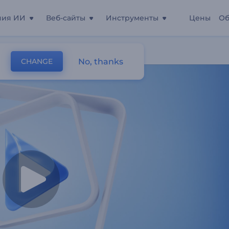
ния ИИ
Веб-сайты
Инструменты
Цены
Об
гуры
No, thanks
CHANGE