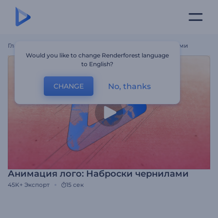
Главная
Шаблоны
Анимация Лого: Наброски Чернилами
Would you like to change Renderforest language
to English?
No, thanks
CHANGE
Анимация лого: Наброски чернилами
45K+
Экспорт
15 сек