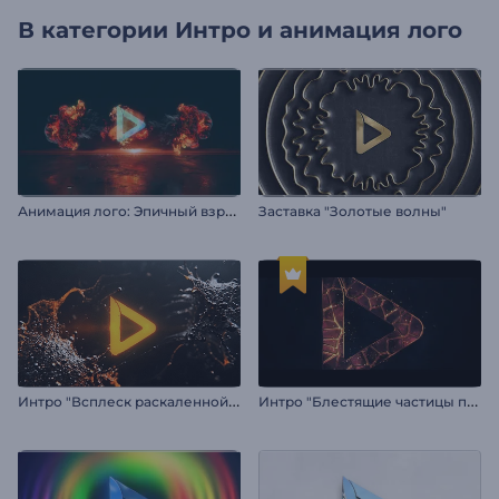
В категории
Интро и анимация лого
А
нимация лого: Эпичный взрыв
Заставка "Золотые волны"
И
нтро "Всплеск раскаленной жидкости"
И
нтро "Блестящие частицы пламени"