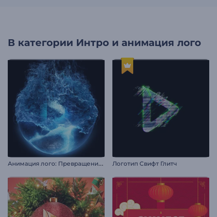
В категории
Интро и анимация лого
А
нимация лого: Превращение из льда
Логотип Свифт Глитч