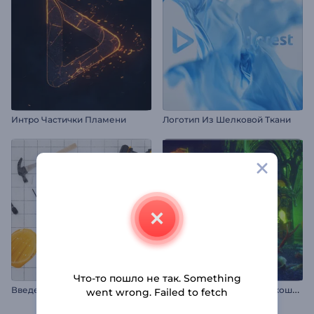
Интро Частички Пламени
Логотип Из Шелковой Ткани
Что-то пошло не так. Something
В
ведение в строительный проект
З
аставка "Хэллоуинский кошмар"
went wrong. Failed to fetch