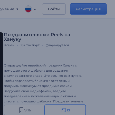
учение
Войти
Регистрация
Поздравительные Reels на
Хануку
9
сцен
182
Экспорт
варьируется
Отпразднуйте еврейский праздник Хануку с
помощью этого шаблона для создания
анимированного видео. Это все, что вам нужно,
чтобы порадовать близких в этот день и
получить максимум от праздника свечей.
Загрузите свои медиафайлы, введите
поздравления и пожелания мира, любвьи и
счастья с помощью шаблона "Поздравительные
Reels на Хануку", и ваше анимированное видео
9:16
1:1
будет готово за пару минут. Шаблон идеально