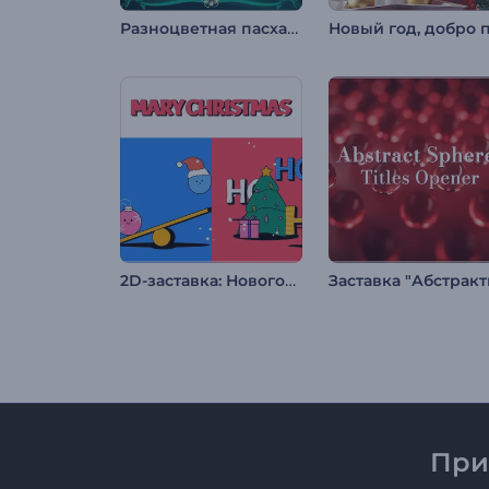
Разноцветная пасхальная заставка
2D-заставка: Новогоднее настроение
При