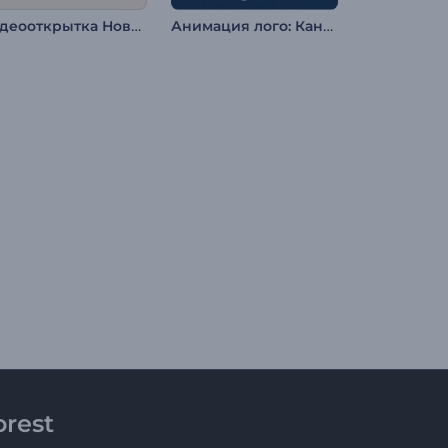
Видеооткрытка Новогодние подарки
Анимация лого: Канун Нового года
rest