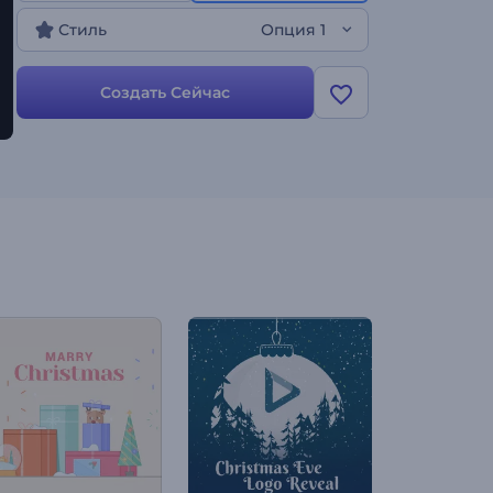
подходит для оформления праздничных интро,
Стиль
Опция 1
видеопоздравлений, приглашений на
торжества и многого другого. Оформите свое
видео на Хануку!
Создать Сейчас