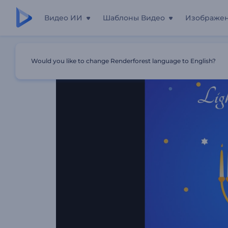
Видео ИИ
Шаблоны Видео
Изображе
Главная
Шаблоны
Поздравительные Reels На Ханук
Would you like to change Renderforest language to English?