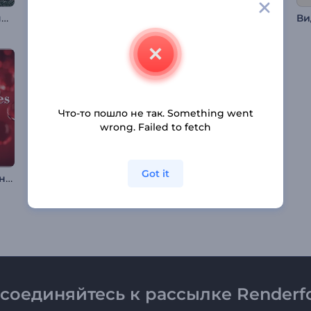
Новый год, добро пожаловать
Анимация на День отца
Заставка «Абстрактные титры»
Что-то пошло не так. Something went
wrong. Failed to fetch
Got it
Заставка "Абстрактные Шары"
Заставка: Рамадан Мубарак
Анимация: Фестиваль фонарей
соединяйтесь к рассылке Renderfo