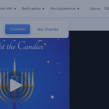
ния ИИ
Веб-сайты
Инструменты
Цены
Об
у
No, thanks
CHANGE